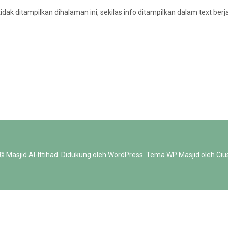
tidak ditampilkan dihalaman ini, sekilas info ditampilkan dalam text berj
 ©
Masjid Al-Ittihad
.
Didukung oleh
WordPress
. Tema WP Masjid oleh
Ciu