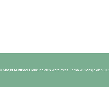
 ©
Masjid Al-Ittihad
.
Didukung oleh
WordPress
. Tema WP Masjid oleh
Ciu