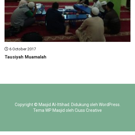
6 October 2017
Tausiyah Muamalah
Copyright ©
Masjid Al-Ittihad
.
Didukung oleh
WordPress
.
Tema WP Masjid oleh
Ciuss Creative