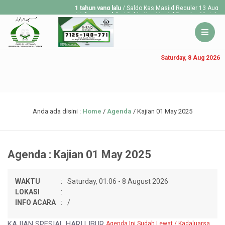
1 tahun yang lalu
/ Saldo Kas Masjid Reguler 13 Aug 20
1 tahun yang lalu
/ Saldo Kas Masjid Reguler 30 July 2
1 tahun yang lalu
/ Saldo Kas Masjid Reguler 23 July 2
Saturday, 8 Aug 2026
Anda ada disini :
Home
/
Agenda
/
Kajian 01 May 2025
Agenda : Kajian 01 May 2025
WAKTU
:
Saturday, 01:06 - 8 August 2026
LOKASI
:
INFO ACARA
:
/
KAJIAN SPESIAL HARI LIBUR
Agenda Ini Sudah Lewat / Kadaluarsa