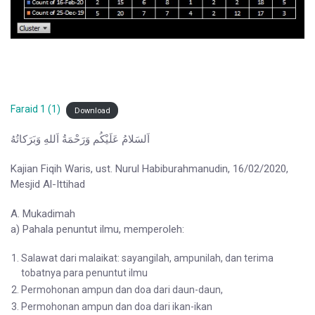
Faraid 1 (1)
Download
اَلسَلامُ عَلَيْكُم وَرَحْمَةُ اَللهِ وَبَرَكاتُهُ
Kajian Fiqih Waris, ust. Nurul Habiburahmanudin, 16/02/2020,
Mesjid Al-Ittihad
A. Mukadimah
a) Pahala penuntut ilmu, memperoleh:
Salawat dari malaikat: sayangilah, ampunilah, dan terima
tobatnya para penuntut ilmu
Permohonan ampun dan doa dari daun-daun,
Permohonan ampun dan doa dari ikan-ikan