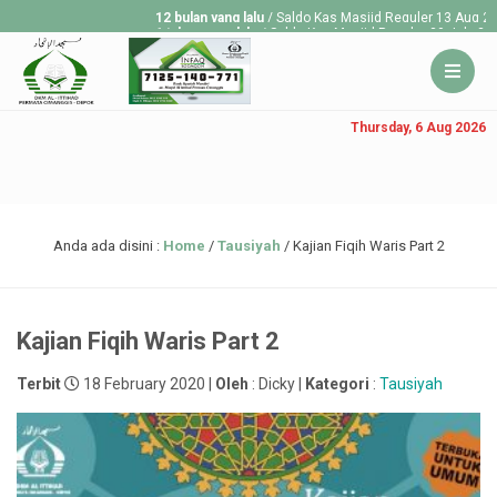
12 bulan yang lalu
/ Saldo Kas Masjid Reguler 13 Aug 2025 R
1 tahun yang lalu
/ Saldo Kas Masjid Reguler 30 July 2025 R
1 tahun yang lalu
/ Saldo Kas Masjid Reguler 23 July 2025 R
Thursday, 6 Aug 2026
Anda ada disini :
Home
/
Tausiyah
/
Kajian Fiqih Waris Part 2
Kajian Fiqih Waris Part 2
Terbit
18 February 2020 |
Oleh
: Dicky |
Kategori
:
Tausiyah