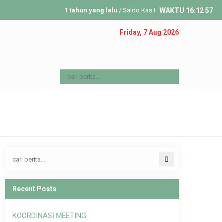
1 tahun yang lalu
/ Saldo Kas Masjid Reguler 13 Aug 202
WAKTU
16
:
12
57
1 tahun yang lalu
/ Saldo Kas Masjid Reguler 30 July 20
Friday, 7 Aug 2026
1 tahun yang lalu
/ Saldo Kas Masjid Reguler 23 July 20
Recent Posts
KOORDINASI MEETING