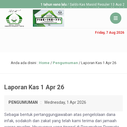
1 tahun yang lalu
/ Saldo Kas Masjid Reguler 13 Aug 202
1 tahun yang lalu
/ Saldo Kas Masjid Reguler 30 July 20
1 tahun yang lalu
/ Saldo Kas Masjid Reguler 23 July 20
Friday, 7 Aug 2026
Anda ada disini :
Home
/
Pengumuman
/
Laporan Kas 1 Apr 26
Laporan Kas 1 Apr 26
PENGUMUMAN
:
Wednesday, 1 Apr 2026
Sebagai bentuk pertanggungjawaban atas pengelolaan dana
infak, sodakoh dan zakat yang telah kami terima dari jamaah