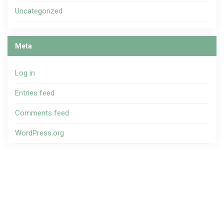
Uncategorized
Meta
Log in
Entries feed
Comments feed
WordPress.org
Copyright ©
Masjid Al-Ittihad
.
Didukung oleh
WordPress
.
Tema WP Masjid oleh
Ciuss Creative