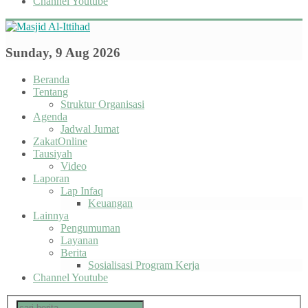
Channel Youtube
Sunday, 9 Aug 2026
Beranda
Tentang
Struktur Organisasi
Agenda
Jadwal Jumat
ZakatOnline
Tausiyah
Video
Laporan
Lap Infaq
Keuangan
Lainnya
Pengumuman
Layanan
Berita
Sosialisasi Program Kerja
Channel Youtube