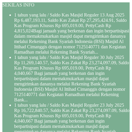
SEKILAS INFO
1 tahun yang lalu
/ Saldo Kas Masjid Reguler 13 Aug 2025
Rp 6,487,193.11, Saldo Kas Zakat Rp 27,295,424.91, Saldo
Kas Program Khusus Rp 695,019.00, PettyCash Rp
4,815,024Bagi jamaah yang berkenan dan ingin berpartisipasi
dalam memakmukarkan masjid dapat mengirimkan dananya
melalui Rekening Bank Syariah Indonesia (BSI) Masjid Al
Ittihad Cimanggis dengan nomor 7125140771 dan Kegiatan
Ramadhan melalui Rekening Bank Syariah...
1 tahun yang lalu
/ Saldo Kas Masjid Reguler 30 July 2025
Rp 11,269,140.57, Saldo Kas Zakat Rp 23,274,097.09, Saldo
Kas Program Khusus Rp 695,019.00, PettyCash Rp
4,040,667 Bagi jamaah yang berkenan dan ingin
berpartisipasi dalam memakmukarkan masjid dapat
mengirimkan dananya melalui Rekening Bank Syariah
Indonesia (BSI) Masjid Al Ittihad Cimanggis dengan nomor
7125140771 dan Kegiatan Ramadhan melalui Rekening
Bank...
1 tahun yang lalu
/ Saldo Kas Masjid Reguler 23 July 2025
Rp 16,722,840.57, Saldo Kas Zakat Rp 23,274,097.09, Saldo
Kas Program Khusus Rp 695,019.00, PettyCash Rp
4,040,667 Bagi jamaah yang berkenan dan ingin
berpartisipasi dalam memakmukarkan masjid dapat
mengirimkan dananya melalui Rekening Bank Syariah