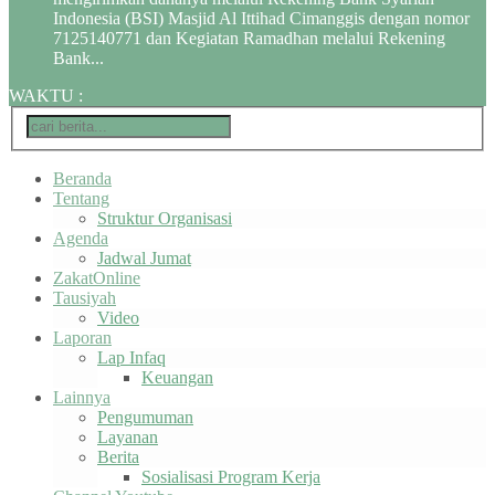
Indonesia (BSI) Masjid Al Ittihad Cimanggis dengan nomor
7125140771 dan Kegiatan Ramadhan melalui Rekening
Bank...
WAKTU
:
Beranda
Tentang
Struktur Organisasi
Agenda
Jadwal Jumat
ZakatOnline
Tausiyah
Video
Laporan
Lap Infaq
Keuangan
Lainnya
Pengumuman
Layanan
Berita
Sosialisasi Program Kerja