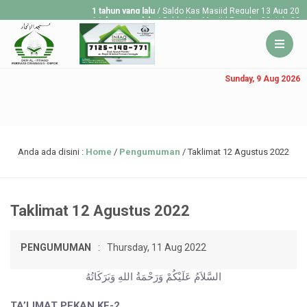
1 tahun yang lalu
/ Saldo Kas Masjid Reguler 13 Aug 2025 Rp
1 tahun yang lalu
/ Saldo Kas Masjid Reguler 30 July 2025 R
1 tahun yang lalu
/ Saldo Kas Masjid Reguler 23 July 2025 R
Sunday, 9 Aug 2026
Anda ada disini :
Home
/
Pengumuman
/
Taklimat 12 Agustus 2022
Taklimat 12 Agustus 2022
PENGUMUMAN
:
Thursday, 11 Aug 2022
السَّلاَمُ عَلَيْكُمْ وَرَحْمَةُ اللهِ وَبَرَكَاتُهُ
TA’LIMAT PEKAN KE-2