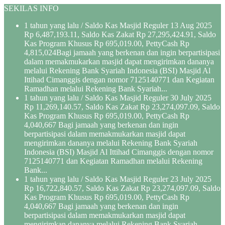
SEKILAS INFO
1 tahun yang lalu
/ Saldo Kas Masjid Reguler 13 Aug 2025
Rp 6,487,193.11, Saldo Kas Zakat Rp 27,295,424.91, Saldo
Kas Program Khusus Rp 695,019.00, PettyCash Rp
4,815,024Bagi jamaah yang berkenan dan ingin berpartisipasi
dalam memakmukarkan masjid dapat mengirimkan dananya
melalui Rekening Bank Syariah Indonesia (BSI) Masjid Al
Ittihad Cimanggis dengan nomor 7125140771 dan Kegiatan
Ramadhan melalui Rekening Bank Syariah...
1 tahun yang lalu
/ Saldo Kas Masjid Reguler 30 July 2025
Rp 11,269,140.57, Saldo Kas Zakat Rp 23,274,097.09, Saldo
Kas Program Khusus Rp 695,019.00, PettyCash Rp
4,040,667 Bagi jamaah yang berkenan dan ingin
berpartisipasi dalam memakmukarkan masjid dapat
mengirimkan dananya melalui Rekening Bank Syariah
Indonesia (BSI) Masjid Al Ittihad Cimanggis dengan nomor
7125140771 dan Kegiatan Ramadhan melalui Rekening
Bank...
1 tahun yang lalu
/ Saldo Kas Masjid Reguler 23 July 2025
Rp 16,722,840.57, Saldo Kas Zakat Rp 23,274,097.09, Saldo
Kas Program Khusus Rp 695,019.00, PettyCash Rp
4,040,667 Bagi jamaah yang berkenan dan ingin
berpartisipasi dalam memakmukarkan masjid dapat
mengirimkan dananya melalui Rekening Bank Syariah