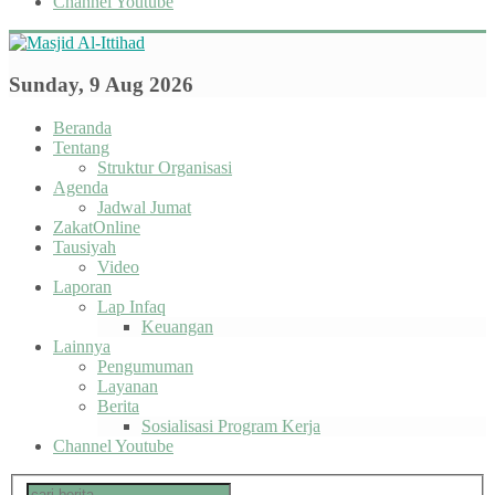
Channel Youtube
Sunday, 9 Aug 2026
Beranda
Tentang
Struktur Organisasi
Agenda
Jadwal Jumat
ZakatOnline
Tausiyah
Video
Laporan
Lap Infaq
Keuangan
Lainnya
Pengumuman
Layanan
Berita
Sosialisasi Program Kerja
Channel Youtube