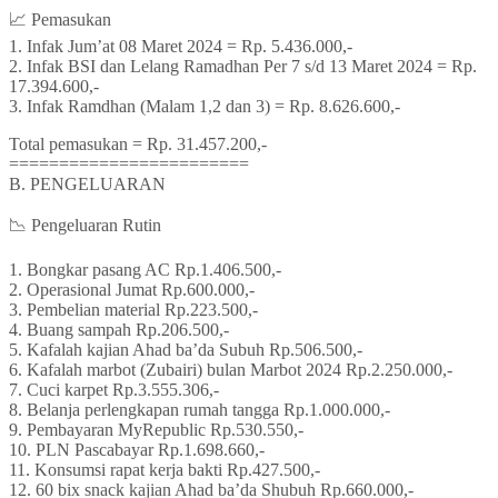
📈 Pemasukan
1. Infak Jum’at 08 Maret 2024 = Rp. 5.436.000,-
2. Infak BSI dan Lelang Ramadhan Per 7 s/d 13 Maret 2024 = Rp.
17.394.600,-
3. Infak Ramdhan (Malam 1,2 dan 3) = Rp. 8.626.600,-
Total pemasukan = Rp. 31.457.200,-
========================
B. PENGELUARAN
📉 Pengeluaran Rutin
1. Bongkar pasang AC Rp.1.406.500,-
2. Operasional Jumat Rp.600.000,-
3. Pembelian material Rp.223.500,-
4. Buang sampah Rp.206.500,-
5. Kafalah kajian Ahad ba’da Subuh Rp.506.500,-
6. Kafalah marbot (Zubairi) bulan Marbot 2024 Rp.2.250.000,-
7. Cuci karpet Rp.3.555.306,-
8. Belanja perlengkapan rumah tangga Rp.1.000.000,-
9. Pembayaran MyRepublic Rp.530.550,-
10. PLN Pascabayar Rp.1.698.660,-
11. Konsumsi rapat kerja bakti Rp.427.500,-
12. 60 bix snack kajian Ahad ba’da Shubuh Rp.660.000,-