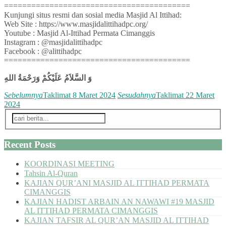
=========================================
Kunjungi situs resmi dan sosial media Masjid Al Ittihad:
Web Site : https://www.masjidalittihadpc.org/
Youtube : Masjid Al-Ittihad Permata Cimanggis
Instagram : @masjidalittihadpc
Facebook : @alittihadpc
=========================================
وَ السَّلاَمُ عَلَيْكُمْ وَرَحْمَةُ اللهِ
Sebelumnya
Taklimat 8 Maret 2024
Sesudahnya
Taklimat 22 Maret
2024
Recent Posts
KOORDINASI MEETING
Tahsin Al-Quran
KAJIAN QUR’ANI MASJID AL ITTIHAD PERMATA
CIMANGGIS
KAJIAN HADIST ARBAIN AN NAWAWI #19 MASJID
AL ITTIHAD PERMATA CIMANGGIS
KAJIAN TAFSIR AL QUR’AN MASJID AL ITTIHAD