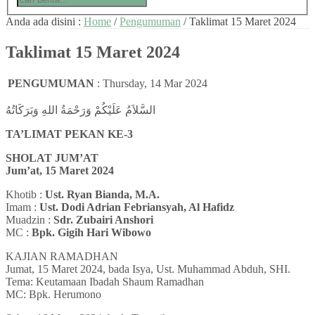
Anda ada disini :
Home
/
Pengumuman
/
Taklimat 15 Maret 2024
Taklimat 15 Maret 2024
PENGUMUMAN
:
Thursday, 14 Mar 2024
السَّلاَمُ عَلَيْكُمْ وَرَحْمَةُ اللهِ وَبَرَكَاتُهُ
TA’LIMAT PEKAN KE-3
SHOLAT JUM’AT
Jum’at, 15 Maret 2024
Khotib :
Ust. Ryan Bianda, M.A.
Imam :
Ust. Dodi Adrian Febriansyah, Al Hafidz
Muadzin :
Sdr. Zubairi Anshori
MC :
Bpk. Gigih Hari Wibowo
KAJIAN RAMADHAN
Jumat, 15 Maret 2024, bada Isya, Ust. Muhammad Abduh, SHI.
Tema: Keutamaan Ibadah Shaum Ramadhan
MC: Bpk. Herumono