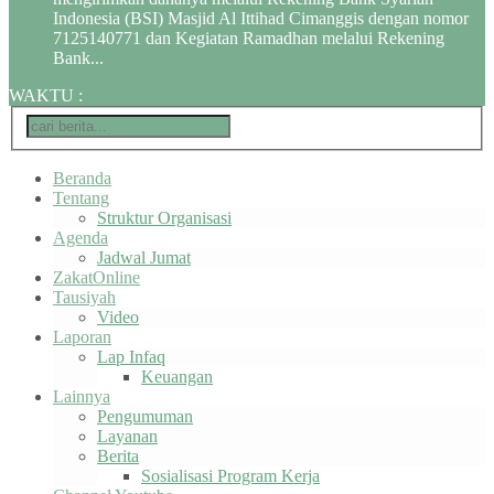
Indonesia (BSI) Masjid Al Ittihad Cimanggis dengan nomor
7125140771 dan Kegiatan Ramadhan melalui Rekening
Bank...
WAKTU
:
Beranda
Tentang
Struktur Organisasi
Agenda
Jadwal Jumat
ZakatOnline
Tausiyah
Video
Laporan
Lap Infaq
Keuangan
Lainnya
Pengumuman
Layanan
Berita
Sosialisasi Program Kerja