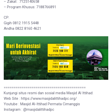
– Zakat : 7125140658
– Program Khusus: 7188766891
CP:
Gigih 0812 1915 5448
Andha 0822 8160 4621
=========================================
Kunjungi situs resmi dan sosial media Masjid Al Ittihad:
Web Site : https://www.masjidalittihadpc.org/
Youtube : Masjid Al-Ittihad Permata Cimanggis
Instagram : @masjidalittihadpc