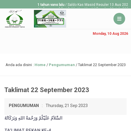
1 tahun yang lalu
/ Saldo Kas Masjid Reguler 13 Aug 2025 Rp
1 tahun yang lalu
/ Saldo Kas Masjid Reguler 30 July 2025 R
1 tahun yang lalu
/ Saldo Kas Masjid Reguler 23 July 2025 R
Monday, 10 Aug 2026
Anda ada disini :
Home
/
Pengumuman
/
Taklimat 22 September 2023
Taklimat 22 September 2023
PENGUMUMAN
:
Thursday, 21 Sep 2023
السَّلاَمُ عَلَيْكُمْ وَرَحْمَةُ اللهِ وَبَرَكَاتُهُ
TA’LIMAT PEKAN KE-4