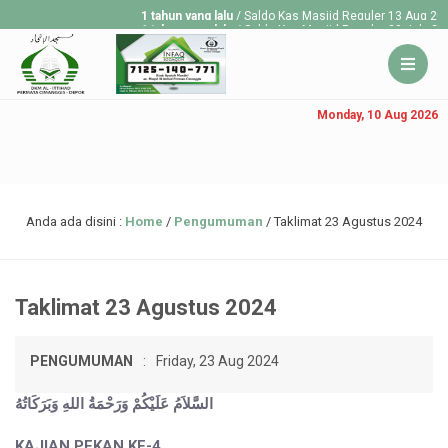
1 tahun yang lalu
/ Saldo Kas Masjid Reguler 13 Aug 2025 
1 tahun yang lalu
/ Saldo Kas Masjid Reguler 30 July 2025
1 tahun yang lalu
/ Saldo Kas Masjid Reguler 23 July 2025
Monday, 10 Aug 2026
Anda ada disini :
Home
/
Pengumuman
/
Taklimat 23 Agustus 2024
Taklimat 23 Agustus 2024
PENGUMUMAN
:
Friday, 23 Aug 2024
السَّلاَمُ عَلَيْكُمْ وَرَحْمَةُ اللهِ وَبَرَكَاتُهُ
KAJIAN PEKAN KE-4