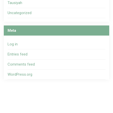
Tausiyah
Uncategorized
Meta
Log in
Entries feed
Comments feed
WordPress.org
Copyright ©
Masjid Al-Ittihad
.
Didukung oleh
WordPress
.
Tema WP Masjid oleh
Ciuss Creative