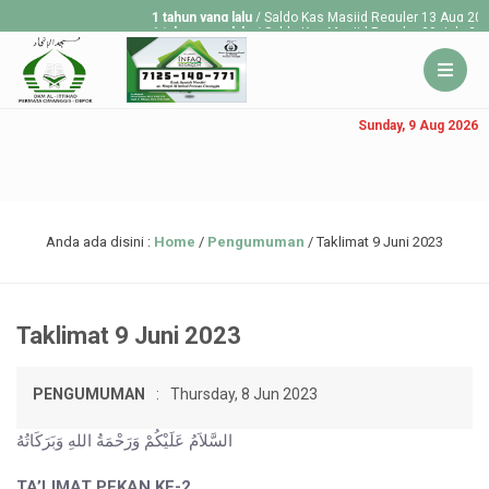
1 tahun yang lalu
/ Saldo Kas Masjid Reguler 13 Aug 2025 R
1 tahun yang lalu
/ Saldo Kas Masjid Reguler 30 July 2025 
1 tahun yang lalu
/ Saldo Kas Masjid Reguler 23 July 2025 
Sunday, 9 Aug 2026
Anda ada disini :
Home
/
Pengumuman
/
Taklimat 9 Juni 2023
Taklimat 9 Juni 2023
PENGUMUMAN
:
Thursday, 8 Jun 2023
السَّلاَمُ عَلَيْكُمْ وَرَحْمَةُ اللهِ وَبَرَكَاتُهُ
TA’LIMAT PEKAN KE-2