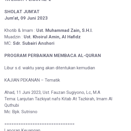
SHOLAT JUM’AT
Jum’at, 09 Juni 2023
Khotib & Imam :
Ust. Muhammad Zain, S.H.I.
Muadzin :
Ust. Khoirul Amin, Al Hafidz
MC:
Sdr. Subairi Anshori
PROGRAM PERBAIKAN MEMBACA AL-QURAN
Libur s.d. waktu yang akan ditentukan kemudian
KAJIAN PEKANAN – Tematik
Ahad, 11 Juni 2023, Ust. Fauzan Sugiyono, Lc, M.A
Tema: Lanjutan Tazkiyat nafs Kitab At Tazkirah, Imam Al
Quthubi
Mc: Bpk. Sutrisno
==============================
Laporan Keuangan