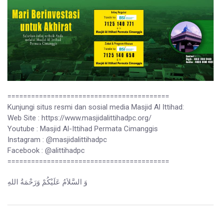
=========================================
Kunjungi situs resmi dan sosial media Masjid Al Ittihad:
Web Site : https://www.masjidalittihadpc.org/
Youtube : Masjid Al-Ittihad Permata Cimanggis
Instagram : @masjidalittihadpc
Facebook : @alittihadpc
=========================================
وَ السَّلاَمُ عَلَيْكُمْ وَرَحْمَةُ اللهِ