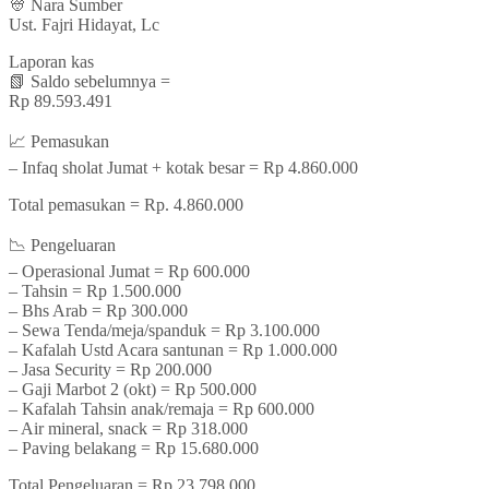
👳‍ Nara Sumber
Ust. Fajri Hidayat, Lc
Laporan kas
📗 Saldo sebelumnya =
Rp 89.593.491
📈 Pemasukan
– Infaq sholat Jumat + kotak besar = Rp 4.860.000
Total pemasukan = Rp. 4.860.000
📉 Pengeluaran
– Operasional Jumat = Rp 600.000
– Tahsin = Rp 1.500.000
– Bhs Arab = Rp 300.000
– Sewa Tenda/meja/spanduk = Rp 3.100.000
– Kafalah Ustd Acara santunan = Rp 1.000.000
– Jasa Security = Rp 200.000
– Gaji Marbot 2 (okt) = Rp 500.000
– Kafalah Tahsin anak/remaja = Rp 600.000
– Air mineral, snack = Rp 318.000
– Paving belakang = Rp 15.680.000
Total Pengeluaran = Rp 23.798.000