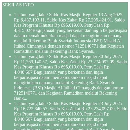
SEKILAS INFO
1 tahun yang lalu
/ Saldo Kas Masjid Reguler 13 Aug 2025
Rp 6,487,193.11, Saldo Kas Zakat Rp 27,295,424.91, Saldo
Kas Program Khusus Rp 695,019.00, PettyCash Rp
4,815,024Bagi jamaah yang berkenan dan ingin berpartisipasi
dalam memakmukarkan masjid dapat mengirimkan dananya
melalui Rekening Bank Syariah Indonesia (BSI) Masjid Al
Ittihad Cimanggis dengan nomor 7125140771 dan Kegiatan
Ramadhan melalui Rekening Bank Syariah...
1 tahun yang lalu
/ Saldo Kas Masjid Reguler 30 July 2025
Rp 11,269,140.57, Saldo Kas Zakat Rp 23,274,097.09, Saldo
Kas Program Khusus Rp 695,019.00, PettyCash Rp
4,040,667 Bagi jamaah yang berkenan dan ingin
berpartisipasi dalam memakmukarkan masjid dapat
mengirimkan dananya melalui Rekening Bank Syariah
Indonesia (BSI) Masjid Al Ittihad Cimanggis dengan nomor
7125140771 dan Kegiatan Ramadhan melalui Rekening
Bank...
1 tahun yang lalu
/ Saldo Kas Masjid Reguler 23 July 2025
Rp 16,722,840.57, Saldo Kas Zakat Rp 23,274,097.09, Saldo
Kas Program Khusus Rp 695,019.00, PettyCash Rp
4,040,667 Bagi jamaah yang berkenan dan ingin
berpartisipasi dalam memakmukarkan masjid dapat
mengirimkan dananya melalui Rekening Bank Syariah