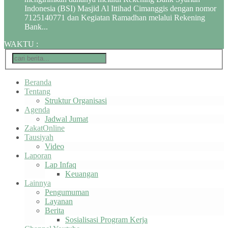
Indonesia (BSI) Masjid Al Ittihad Cimanggis dengan nomor
7125140771 dan Kegiatan Ramadhan melalui Rekening
Bank...
WAKTU
:
Beranda
Tentang
Struktur Organisasi
Agenda
Jadwal Jumat
ZakatOnline
Tausiyah
Video
Laporan
Lap Infaq
Keuangan
Lainnya
Pengumuman
Layanan
Berita
Sosialisasi Program Kerja