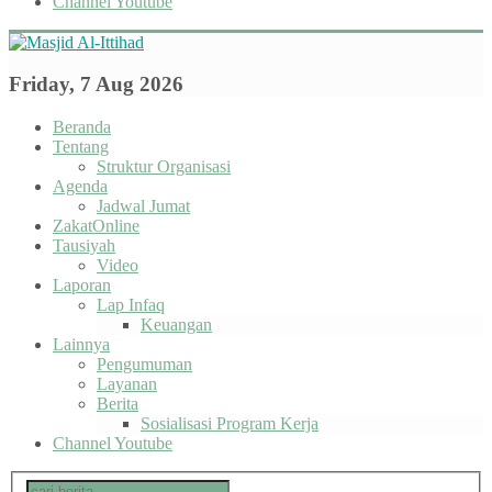
Channel Youtube
Friday, 7 Aug 2026
Beranda
Tentang
Struktur Organisasi
Agenda
Jadwal Jumat
ZakatOnline
Tausiyah
Video
Laporan
Lap Infaq
Keuangan
Lainnya
Pengumuman
Layanan
Berita
Sosialisasi Program Kerja
Channel Youtube