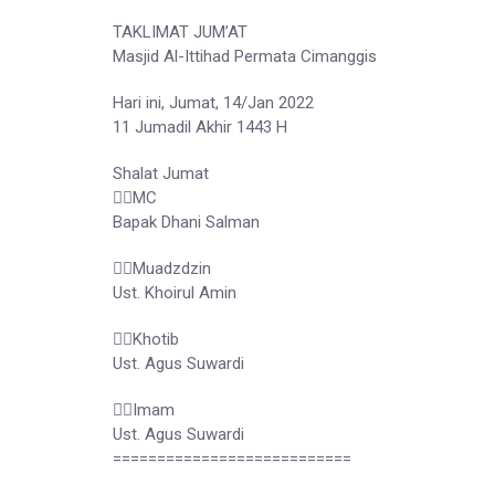
TAKLIMAT JUM’AT
Masjid Al-Ittihad Permata Cimanggis
Hari ini, Jumat, 14/Jan 2022
11 Jumadil Akhir 1443 H
Shalat Jumat
👳‍♂MC
Bapak Dhani Salman
👳‍♂Muadzdzin
Ust. Khoirul Amin
👳‍♂Khotib
Ust. Agus Suwardi
👳‍♂Imam
Ust. Agus Suwardi
===========================