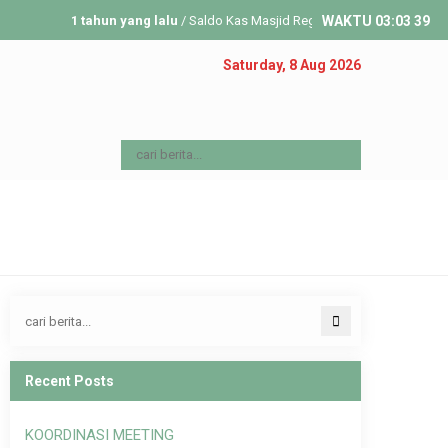
1 tahun yang lalu
/ Saldo Kas Masjid Reguler 13 Aug 2025 Rp 6,487,
WAKTU
03
:
03
39
1 tahun yang lalu
/ Saldo Kas Masjid Reguler 30 July 2025 Rp 11,26
Saturday, 8 Aug 2026
1 tahun yang lalu
/ Saldo Kas Masjid Reguler 23 July 2025 Rp 16,72
Recent Posts
KOORDINASI MEETING