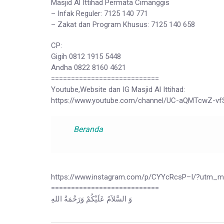
Masjid Al Ittihad Permata Cimanggis
– Infak Reguler: 7125 140 771
– Zakat dan Program Khusus: 7125 140 658
CP:
Gigih 0812 1915 5448
Andha 0822 8160 4621
===========================
Youtube,Website dan IG Masjid Al Ittihad:
https://www.youtube.com/channel/UC-aQMTcwZ-v
Beranda
https://www.instagram.com/p/CYYcRcsP–I/?utm_m
===========================
وَ السَّلاَمُ عَلَيْكُمْ وَرَحْمَةُ اللهِ