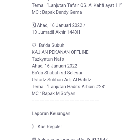
Tema : “Lanjutan Tafsir QS. Al Kahfi ayat 11”
MC : Bapak Dendy Gema
🗓 Ahad, 16 Januari 2022 /
13 Jumadil Akhir 1443H
⏰ Ba’da Subuh
KAJIAN PEKANAN OFFLINE
Tazkyatun Nafs
Ahad, 16 Januari 2022
Ba’da Shubuh sd Selesai
Ustadz Subhan Adi, Al Hafidz
Tema : “Lanjutan Hadits Arbain #28”
MC : Bapak M.Sofyan
===========================
Laporan Keuangan
》 Kas Reguler
📗 Saldo sebelumnya =Rp 78.912.947