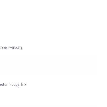
fSXsb1Y9BdAQ
edium=copy_link