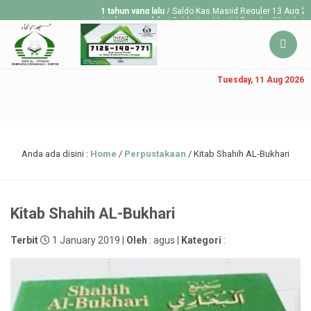
1 tahun yang lalu
/ Saldo Kas Masjid Reguler 13 Aug 2025 Rp
1 tahun yang lalu
/ Saldo Kas Masjid Reguler 30 July 2025 R
1 tahun yang lalu
/ Saldo Kas Masjid Reguler 23 July 2025 R
Tuesday, 11 Aug 2026
Anda ada disini :
Home
/
Perpustakaan
/
Kitab Shahih AL-Bukhari
Kitab Shahih AL-Bukhari
Terbit
1 January 2019 |
Oleh
: agus |
Kategori
: