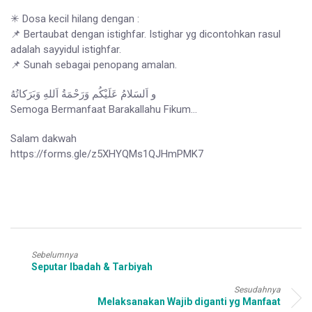
✳ Dosa kecil hilang dengan :
📌 Bertaubat dengan istighfar. Istighar yg dicontohkan rasul
adalah sayyidul istighfar.
📌 Sunah sebagai penopang amalan.
و اَلسَلامُ عَلَيْكُم وَرَحْمَةُ اَللهِ وَبَرَكاتُهُ
Semoga Bermanfaat Barakallahu Fikum…
Salam dakwah
https://forms.gle/z5XHYQMs1QJHmPMK7
Sebelumnya
Seputar Ibadah & Tarbiyah
Sesudahnya
Melaksanakan Wajib diganti yg Manfaat