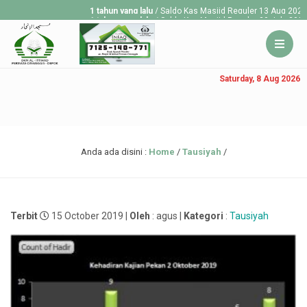
1 tahun yang lalu
/ Saldo Kas Masjid Reguler 13 Aug 2025 Rp 6,
1 tahun yang lalu
/ Saldo Kas Masjid Reguler 30 July 2025 Rp 1
1 tahun yang lalu
/ Saldo Kas Masjid Reguler 23 July 2025 Rp 1
Saturday, 8 Aug 2026
Anda ada disini :
Home
/
Tausiyah
/
Terbit
15 October 2019 |
Oleh
: agus |
Kategori
:
Tausiyah