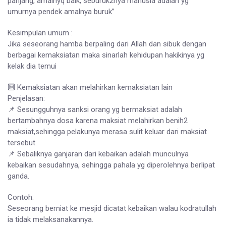
panjang, amalnyq baik, seburuk2nya manusia adalah yg
umurnya pendek amalnya buruk”
Kesimpulan umum :
Jika seseorang hamba berpaling dari Allah dan sibuk dengan
berbagai kemaksiatan maka sinarlah kehidupan hakikinya yg
kelak dia temui
🔟 Kemaksiatan akan melahirkan kemaksiatan lain
Penjelasan:
📌 Sesungguhnya sanksi orang yg bermaksiat adalah
bertambahnya dosa karena maksiat melahirkan benih2
maksiat,sehingga pelakunya merasa sulit keluar dari maksiat
tersebut.
📌 Sebaliknya ganjaran dari kebaikan adalah munculnya
kebaikan sesudahnya, sehingga pahala yg diperolehnya berlipat
ganda.
Contoh:
Seseorang berniat ke mesjid dicatat kebaikan walau kodratullah
ia tidak melaksanakannya.