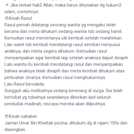
📌 Jika terkait hak2 Allah, maka harus ditunaikan dg hukum2
islam, contohnya:
📒Kisah Rasul:
Rasul pernah didatangi seorang wanita yg mengaku telah
berzina dan minta dihukum sedang wanita tsb sedang hamil.
Kemudian rasul memintanya utk kembali setelah melahirkan.
Lalu wanit tsb kembali mendatangi rasul sembari menyusui
anaknya, dan minta segera dihukum. Kemudian rasul
menyampaikan agar kembali lagi setelah anaknya dapat disapih.
Lalu wanita itu kembali mendatangi rasul dan menyampaikan
bahwa anaknya telah disapih dan minta kembali dihukum atas
perbuatan zinanya. Kemudian rasul menghukumnya.
Lalu Rasul bersabda:
Sungguh aku melihatnya sedang berenang di surga. Dia telah
bertobat yg tobatnya seandainya diberikan kpd seluruh
penduduk madinah, niscaya mereka akan diliputinya.
📒Kisah sahabat
Jaman Umar Bin Khattab pezina, dihukum dg di rajam 100x dan
diasingkan.